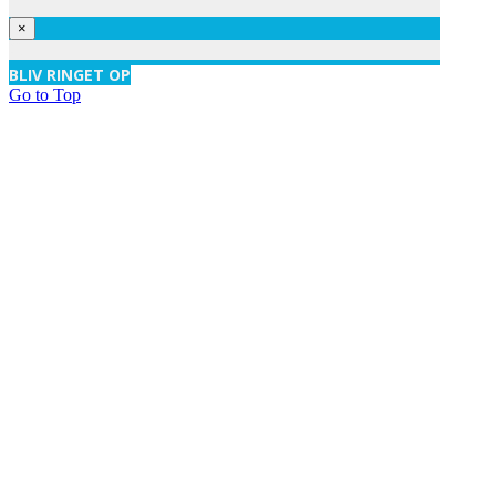
×
X
BLIV RINGET OP
Go to Top