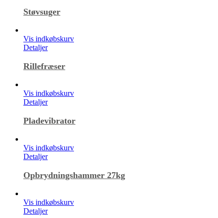
Støvsuger
Vis indkøbskurv
Detaljer
Rillefræser
Vis indkøbskurv
Detaljer
Pladevibrator
Vis indkøbskurv
Detaljer
Opbrydningshammer 27kg
Vis indkøbskurv
Detaljer