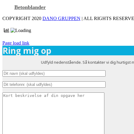
Betonblander
COPYRIGHT 2020
DANO GRUPPEN
| ALL RIGHTS RESERVED 
Page load link
Ring mig op
Udfyld nedenstående. Så kontakter vi dig hurtigst m